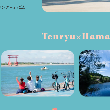
リング～』に込
Tenryu×Haman