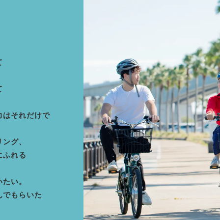
て
て
力はそれだけで
リング、
にふれる
いたい。
んでもらいた