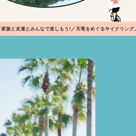
友達とみんなで楽しもう!／
天竜をめぐるサイクリング／浜名