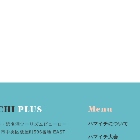
CHI
PLUS
Menu
ハマイチについて
松・浜名湖ツーリズムビューロー
浜松市中央区板屋町596番地 EAST
ハマイチ大会