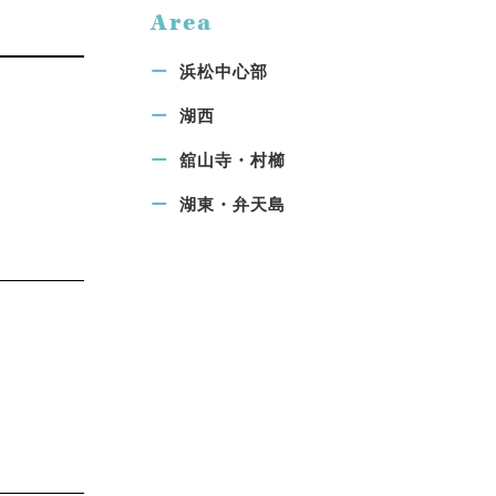
Area
浜松中心部
湖西
舘山寺・村櫛
湖東・弁天島