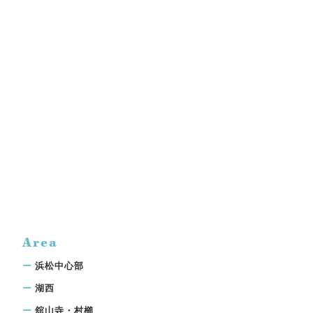
Area
浜松中心部
湖西
舘山寺・村櫛